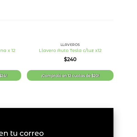
+
+
LLAVEROS
na x 12
Llavero Auto Tesla c/luz x12
L
Añadir
Añadir
$
240
a la
a la
lista
lista
de
de
deseos
deseos
$
24
!
¡Compralo en
12 cuotas
de
$
20
!
¡
en tu correo