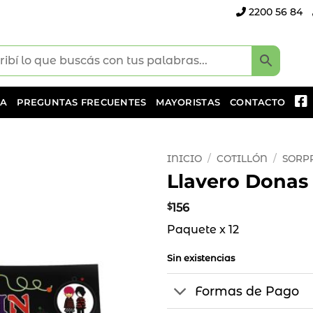
2200 56 84
DA
PREGUNTAS FRECUENTES
MAYORISTAS
CONTACTO
INICIO
/
COTILLÓN
/
SORP
Llavero Donas 
Añadir
a la
$
156
lista
Paquete x 12
de
deseos
Sin existencias
Formas de Pago