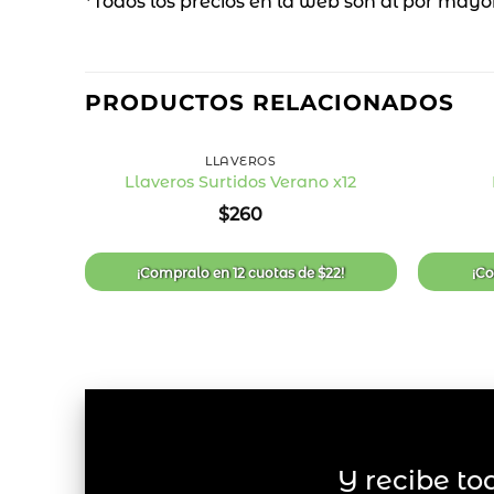
*Todos los precios en la web son al por mayo
PRODUCTOS RELACIONADOS
+
+
LLAVEROS
Llaveros Surtidos Verano x12
Añadir
$
260
a la
lista
de
deseos
¡Compralo en
12 cuotas
de
$
22
!
¡C
Y recibe to