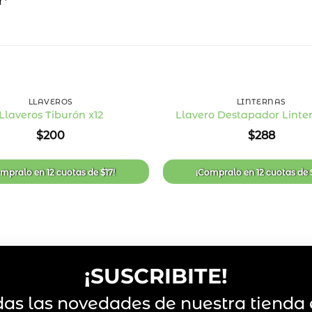
r*
+
LLAVEROS
LINTERNAS
Llaveros Tiburón x12
Llavero Destapador Linter
Añadir
$
200
$
288
a la
lista
de
deseos
ompralo en
12 cuotas
de
$
17
!
¡Compralo en
12 cuotas
de
¡SUSCRIBITE!
das las novedades de nuestra tienda 