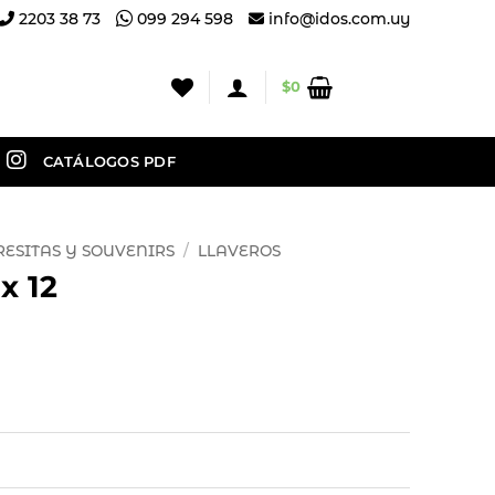
2203 38 73
099 294 598
info@idos.com.uy
$
0
CATÁLOGOS PDF
RESITAS Y SOUVENIRS
/
LLAVEROS
x 12