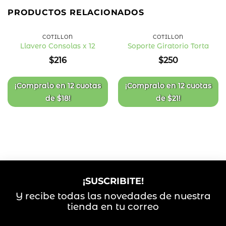
PRODUCTOS RELACIONADOS
COTILLÓN
COTILLÓN
Llavero Consolas x 12
Soporte Giratorio Torta
Añadir
Añadir
$
216
$
250
a la
a la
lista
lista
de
de
deseos
deseos
¡Compralo en
12 cuotas
¡Compralo en
12 cuotas
de
$
18
!
de
$
21
!
¡SUSCRIBITE!
Y recibe todas las novedades de nuestra
tienda en tu correo