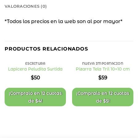
VALORACIONES (0)
*Todos los precios en la web son al por mayor*
PRODUCTOS RELACIONADOS
ESCRITURA
NUEVA IMPORTACIÓN
Lapicera Peludita Surtida
Pizarra Tela Tril 10×10 cm
Añadir
Añadir
$
50
$
59
a la
a la
lista
lista
de
de
deseos
deseos
¡Compralo en
12 cuotas
¡Compralo en
12 cuotas
de
$
4
!
de
$
5
!