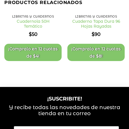
PRODUCTOS RELACIONADOS
LIBRETAS Y CUADERNOS
LIBRETAS Y CUADERNOS
Cuadernola 50H
Cuaderno Tapa Dura 96
Temático
Hojas Rayadas
Añadir
Añadir
a la
a la
$
50
$
90
lista
lista
de
de
deseos
deseos
¡Compralo en
12 cuotas
¡Compralo en
12 cuotas
de
$
4
!
de
$
8
!
¡SUSCRIBITE!
Y recibe todas las novedades de nuestra
tienda en tu correo