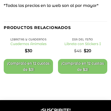
*Todos los precios en la web son al por mayor*
56
%
PRODUCTOS RELACIONADOS
OFF
LIBRETAS Y CUADERNOS
DÍA DEL NIÑO
Cuadernos Animales
Libreta con Stickers I
Añadir
Añadir
El
El
$
30
$
45
$
20
a la
a la
precio
precio
lista
lista
original
actual
de
de
deseos
deseos
era:
es:
¡Compralo en
12 cuotas
¡Compralo en
12 cuotas
$45.
$20.
de
$
3
!
de
$
2
!
¡SUSCRIBITE!