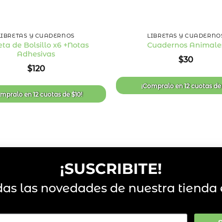
+
LIBRETAS Y CUADERNOS
LIBRETAS Y CUADERNO
eta de Bolsillo x6 +Notas
Cuadernos Animale
Adhesivas
Añadir
$
30
a la
$
120
lista
de
deseos
¡Compralo en
12 cuotas
d
ompralo en
12 cuotas
de
$
10
!
¡SUSCRIBITE!
das las novedades de nuestra tienda 