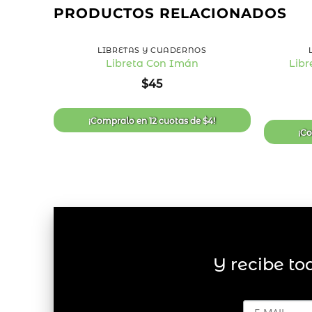
PRODUCTOS RELACIONADOS
+
+
LIBRETAS Y CUADERNOS
Libr
Libreta Con Imán
Añadir
$
45
a la
lista
de
deseos
¡Compralo en
12 cuotas
de
$
4
!
¡C
Y recibe to