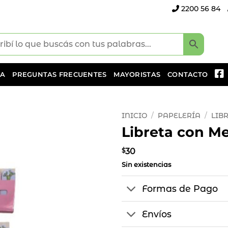
2200 56 84
DA
PREGUNTAS FRECUENTES
MAYORISTAS
CONTACTO
INICIO
/
PAPELERÍA
/
LIB
Libreta con M
Añadir
a la
$
30
lista
Sin existencias
de
deseos
Formas de Pago
Envíos