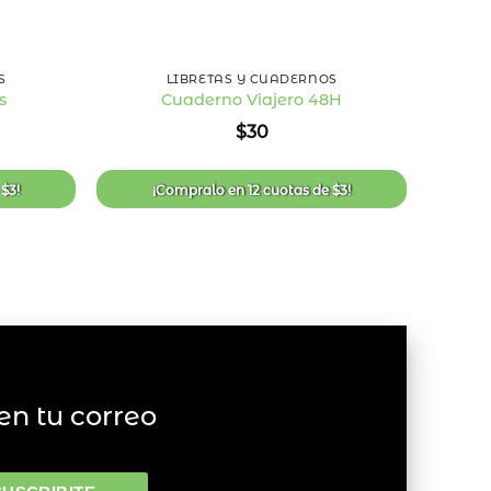
+
+
S
LIBRETAS Y CUADERNOS
Cua
s
Cuaderno Viajero 48H
Añadir
Añadir
$
30
a la
a la
lista
lista
de
de
deseos
deseos
e
$
3
!
¡Compralo en
12 cuotas
de
$
3
!
en tu correo