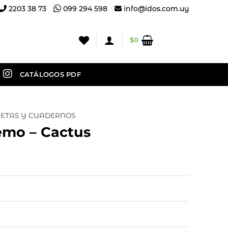
2203 38 73
099 294 598
info@idos.com.uy
$
0
CATÁLOGOS PDF
RETAS Y CUADERNOS
emo – Cactus