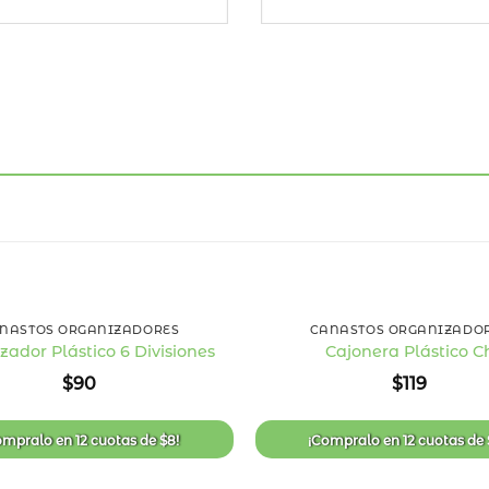
+
NASTOS ORGANIZADORES
CANASTOS ORGANIZADO
zador Plástico 6 Divisiones
Cajonera Plástico C
Añadir
$
90
$
119
a la
lista
de
deseos
ompralo en
12 cuotas
de
$
8
!
¡Compralo en
12 cuotas
de