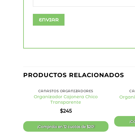
PRODUCTOS RELACIONADOS
+
+
CANASTOS ORGANIZADORES
CA
Organizador Cajonera Chico
Organi
Transparente
Añadir
a la
$
245
lista
de
deseos
¡C
¡Compralo en
12 cuotas
de
$
20
!