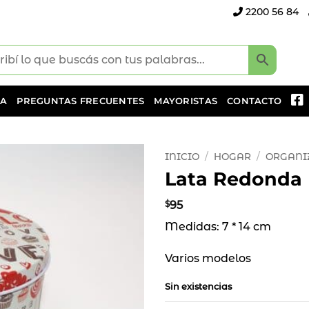
2200 56 84
DA
PREGUNTAS FRECUENTES
MAYORISTAS
CONTACTO
INICIO
/
HOGAR
/
ORGANI
Lata Redonda
Añadir
a la
$
95
lista
Medidas: 7 * 14 cm
de
deseos
Varios modelos
Sin existencias