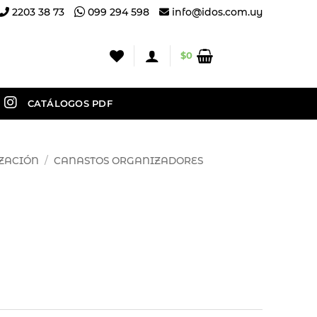
2203 38 73
099 294 598
info@idos.com.uy
$
0
CATÁLOGOS PDF
ZACIÓN
/
CANASTOS ORGANIZADORES