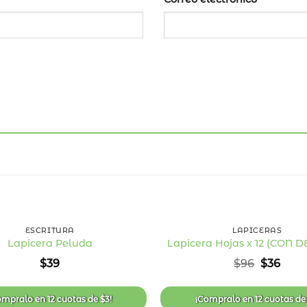
+
ESCRITURA
LAPICERAS
Lapicera Peluda
Lapicera Hojas x 12 (CON 
Añadir
El
El
$
39
$
96
$
36
a la
precio
prec
lista
original
actu
de
era:
es:
deseos
ompralo en
12 cuotas
de
$
3
!
¡Compralo en
12 cuotas
d
$96.
$36.