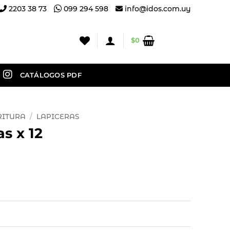
2203 38 73
099 294 598
info@idos.com.uy
$
0
CATÁLOGOS PDF
RITURA
/
LAPICERAS
s x 12