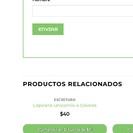
PRODUCTOS RELACIONADOS
+
+
ESCRITURA
Lapicera Unicornio 4 Colores
Añadir
$
40
a la
lista
de
deseos
¡Compralo en
12 cuotas
de
$
3
!
¡C