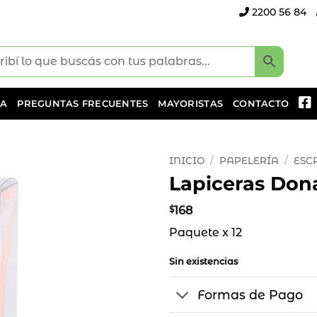
2200 56 84
DA
PREGUNTAS FRECUENTES
MAYORISTAS
CONTACTO
INICIO
/
PAPELERÍA
/
ESC
Lapiceras Dona
Añadir
a la
$
168
lista
Paquete x 12
de
deseos
Sin existencias
Formas de Pago