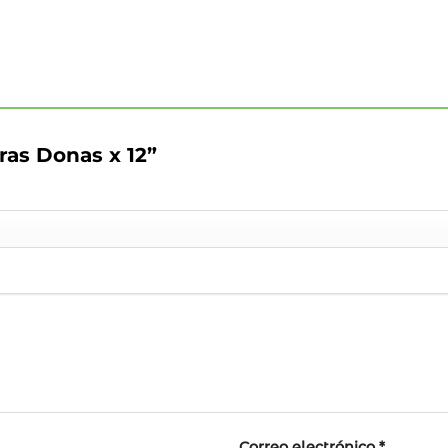
eras Donas x 12”
Correo electrónico
*