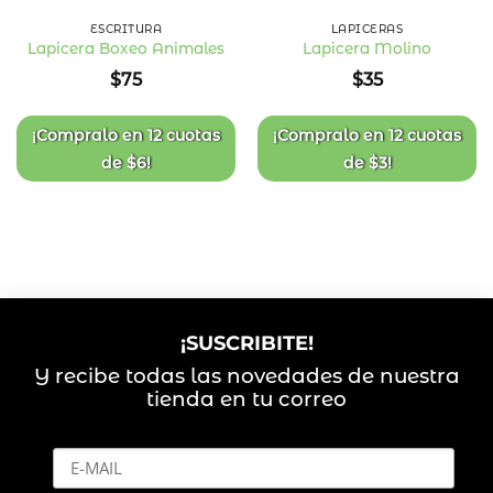
ESCRITURA
LAPICERAS
Lapicera Boxeo Animales
Lapicera Molino
Añadir
Añadir
$
75
$
35
a la
a la
lista
lista
de
de
deseos
deseos
¡Compralo en
12 cuotas
¡Compralo en
12 cuotas
de
$
6
!
de
$
3
!
¡SUSCRIBITE!
Y recibe todas las novedades de nuestra
tienda en tu correo