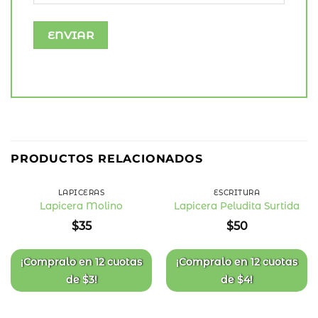
PRODUCTOS RELACIONADOS
LAPICERAS
ESCRITURA
Lapicera Molino
Lapicera Peludita Surtida
Añadir
Añadir
$
35
$
50
a la
a la
lista
lista
de
de
deseos
deseos
¡Compralo en
12 cuotas
¡Compralo en
12 cuotas
de
$
3
!
de
$
4
!