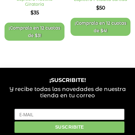
Giratoria
Añadir
Añadir
$
50
a la
a la
$
35
lista
lista
de
de
deseos
deseos
¡Compralo en
12 cuotas
¡Compralo en
12 cuotas
de
$
4
!
de
$
3
!
¡SUSCRIBITE!
Y recibe todas las novedades de nuestra
tienda en tu correo