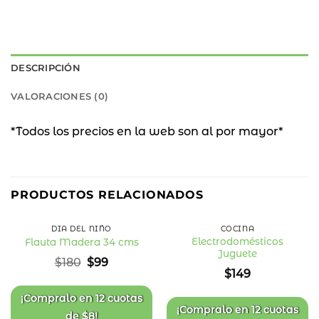
DESCRIPCIÓN
VALORACIONES (0)
*Todos los precios en la web son al por mayor*
45
%
PRODUCTOS RELACIONADOS
OFF
DÍA DEL NIÑO
COCINA
Electrodomésticos
Flauta Madera 34 cms
Juguete
Añadir
Añadir
El
El
$
180
$
99
a la
a la
precio
precio
$
149
lista
lista
original
actual
de
de
deseos
deseos
era:
es:
¡Compralo en
12 cuotas
$180.
$99.
¡Compralo en
12 cuotas
de
$
8
!