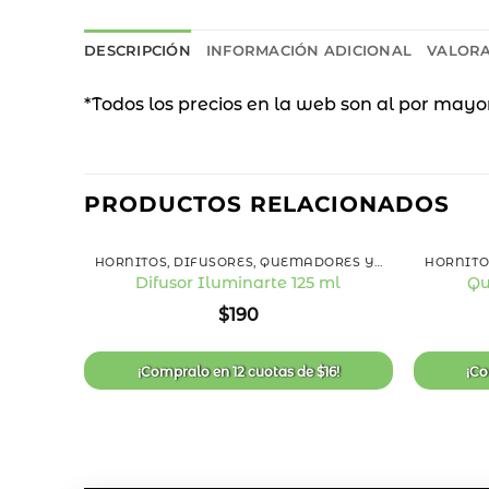
DESCRIPCIÓN
INFORMACIÓN ADICIONAL
VALORA
*Todos los precios en la web son al por mayo
PRODUCTOS RELACIONADOS
+
+
HORNITOS, DIFUSORES, QUEMADORES Y ESENCIAS
Difusor Iluminarte 125 ml
Qu
Añadir
$
190
a la
lista
de
deseos
¡Compralo en
12 cuotas
de
$
16
!
¡C