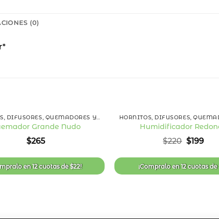
CIONES (0)
r*
+
HORNITOS, DIFUSORES, QUEMADORES Y ESENCIAS
emador Grande Nudo
Humidificador Redon
Añadir
El
El
$
265
$
220
$
199
a la
precio
pre
lista
original
act
de
era:
es:
deseos
ompralo en
12 cuotas
de
$
22
!
¡Compralo en
12 cuotas
de
$220.
$19