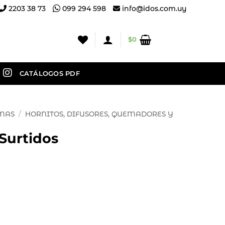
2203 38 73
099 294 598
info@idos.com.uy
$
0
CATÁLOGOS PDF
OMAS
/
HORNITOS, DIFUSORES, QUEMADORES Y
Surtidos