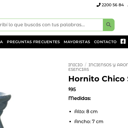
2200 56 84
DA
PREGUNTAS FRECUENTES
MAYORISTAS
CONTACTO
INICIO
/
INCIENSOS Y AR
ESENCIAS
Hornito Chico 
Añadir
a la
lista
$
95
de
Medidas:
deseos
Alto: 8 cm
Ancho: 7 cm