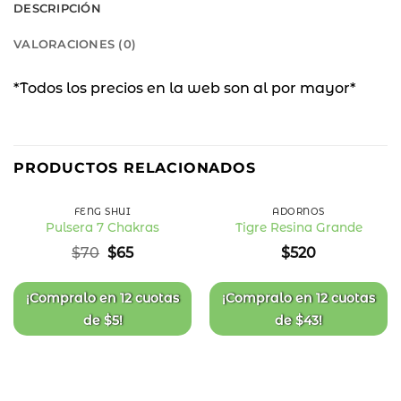
DESCRIPCIÓN
VALORACIONES (0)
*Todos los precios en la web son al por mayor*
7
%
PRODUCTOS RELACIONADOS
OFF
FENG SHUI
ADORNOS
Pulsera 7 Chakras
Tigre Resina Grande
Añadir
Añadir
El
El
$
70
$
65
$
520
a la
a la
precio
precio
lista
lista
original
actual
de
de
deseos
deseos
era:
es:
¡Compralo en
12 cuotas
¡Compralo en
12 cuotas
$70.
$65.
de
$
5
!
de
$
43
!