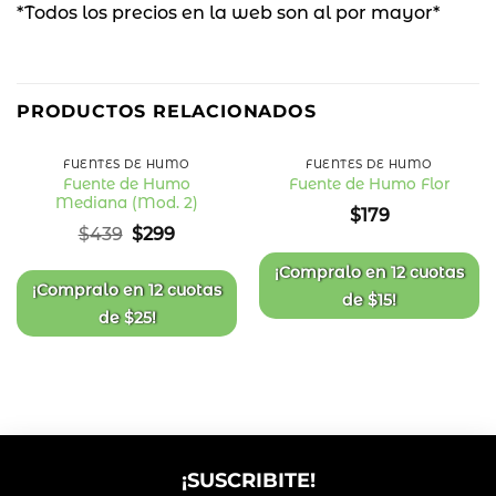
*Todos los precios en la web son al por mayor*
32
%
PRODUCTOS RELACIONADOS
OFF
FUENTES DE HUMO
FUENTES DE HUMO
Fuente de Humo
Fuente de Humo Flor
Mediana (Mod. 2)
Añadir
Añadir
$
179
a la
a la
El
El
$
439
$
299
lista
lista
precio
precio
de
de
deseos
deseos
original
actual
¡Compralo en
12 cuotas
era:
es:
¡Compralo en
12 cuotas
de
$
15
!
$439.
$299.
de
$
25
!
¡SUSCRIBITE!