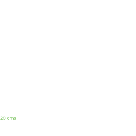
 20 cms
Añadir
a la
lista