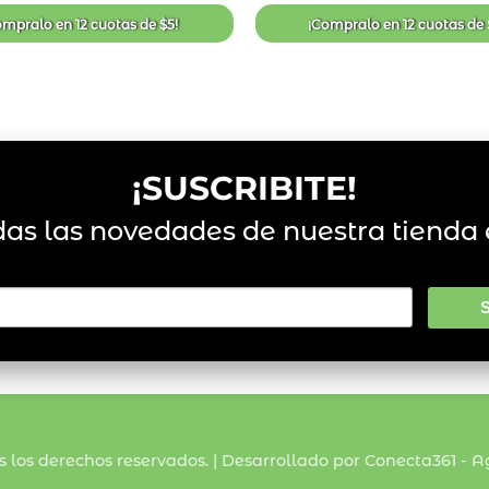
de
deseos
ompralo en
12 cuotas
de
$
5
!
¡Compralo en
12 cuotas
de
¡SUSCRIBITE!
das las novedades de nuestra tienda 
s los derechos reservados. | Desarrollado por Conecta361 -
Ag