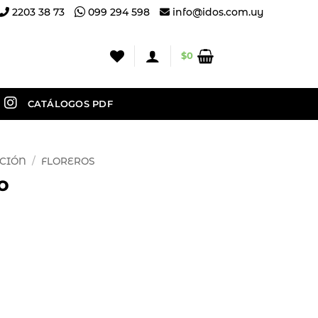
2203 38 73
099 294 598
info@idos.com.uy
$
0
CATÁLOGOS PDF
CIÓN
/
FLOREROS
o