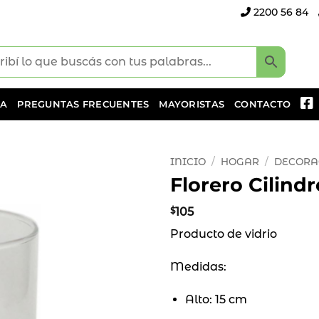
2200 56 84
DA
PREGUNTAS FRECUENTES
MAYORISTAS
CONTACTO
INICIO
/
HOGAR
/
DECORA
Florero Cilindr
Añadir
a la
$
105
lista
Producto de vidrio
de
deseos
Medidas:
Alto: 15 cm