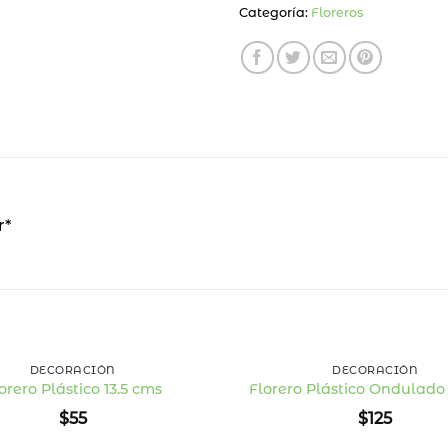
Categoría:
Floreros
r*
+
DECORACIÓN
DECORACIÓN
orero Plástico 13.5 cms
Florero Plástico Ondulado
Añadir
$
55
$
125
a la
lista