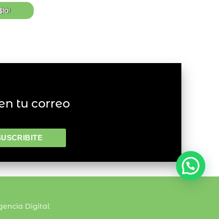
de
deseos
$
10
!
en tu correo
encia Digital