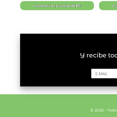
de
deseos
¡Compralo en
12 cuotas
de
$
11
!
¡C
Y recibe to
© 2026 - Todo