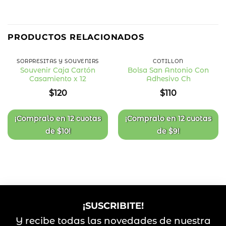
PRODUCTOS RELACIONADOS
SORPRESITAS Y SOUVENIRS
COTILLÓN
Souvenir Caja Cartón
Bolsa San Antonio Con
Casamiento x 12
Adhesivo Ch
Añadir
Añadir
a la
a la
$
120
$
110
lista
lista
de
de
deseos
deseos
¡Compralo en
12 cuotas
¡Compralo en
12 cuotas
de
$
10
!
de
$
9
!
¡SUSCRIBITE!
Y recibe todas las novedades de nuestra