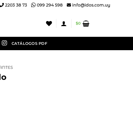
2203 38 73
099 294 598
info@idos.com.uy
$
0
CATÁLOGOS PDF
ANTES
do