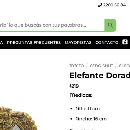
2200 56 84
DA
PREGUNTAS FRECUENTES
MAYORISTAS
CONTACTO
INICIO
/
FENG SHUI
/
ELEF
Elefante Dora
Añadir
a la
$
219
lista
Medidas:
de
deseos
Alto: 11 cm
Ancho: 16 cm