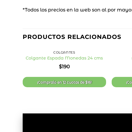
*Todos los precios en la web son al por mayo
PRODUCTOS RELACIONADOS
+
+
COLGANTES
Colgante Espada Monedas 24 cms
Añadir
$
190
a la
lista
de
deseos
¡Compralo en
12 cuotas
de
$
16
!
¡C