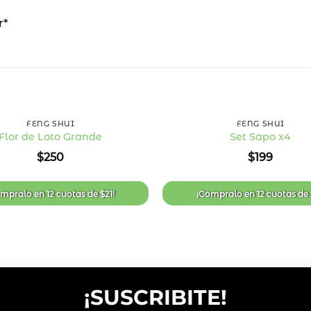
r*
+
FENG SHUI
FENG SHUI
Flor de Loto Grande
Set Sapo x4
Añadir
$
250
$
199
a la
lista
de
deseos
ompralo en
12 cuotas
de
$
21
!
¡Compralo en
12 cuotas
de
¡SUSCRIBITE!