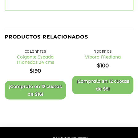
PRODUCTOS RELACIONADOS
COLGANTES
ADORNOS
Colgante Espada
Víbora Mediana
Monedas 24 cms
Añadir
Añadir
$
100
a la
a la
$
190
lista
lista
de
de
deseos
deseos
¡Compralo en
12 cuotas
¡Compralo en
12 cuotas
de
$
8
!
de
$
16
!