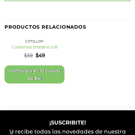
17
%
PRODUCTOS RELACIONADOS
OFF
COTILLÓN
Cubiertos madera x18
Añadir
El
El
$
59
$
49
a la
precio
precio
lista
original
actual
de
deseos
era:
es:
¡Compralo en
12 cuotas
$59.
$49.
de
$
4
!
¡SUSCRIBITE!
Y recibe todas las novedades de nuestra