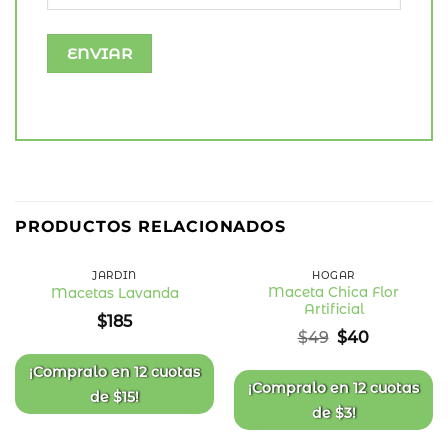
18
%
PRODUCTOS RELACIONADOS
OFF
JARDÍN
HOGAR
Maceta Chica Flor
Macetas Lavanda
Artificial
Añadir
Añadir
$
185
a la
a la
El
El
$
49
$
40
lista
lista
precio
precio
de
de
deseos
deseos
original
actual
¡Compralo en
12 cuotas
era:
es:
¡Compralo en
12 cuotas
de
$
15
!
$49.
$40.
de
$
3
!