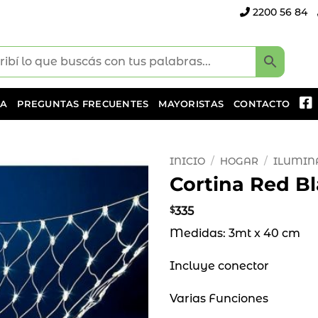
2200 56 84
DA
PREGUNTAS FRECUENTES
MAYORISTAS
CONTACTO
INICIO
/
HOGAR
/
ILUMIN
Cortina Red B
Añadir
a la
$
335
lista
Medidas: 3mt x 40 cm
de
deseos
Incluye conector
Varias Funciones