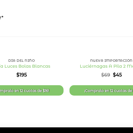
r*
+
DÍA DEL NIÑO
NUEVA IMPORTACIÓN
ía Luces Bolas Blancas
Luciérnagas A Pila 2 M
Añadir
El
El
$
195
$
69
$
45
a la
precio
prec
lista
original
actu
de
era:
es:
deseos
ompralo en
12 cuotas
de
$
16
!
¡Compralo en
12 cuotas
d
$69.
$45.