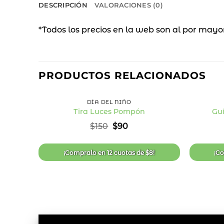
DESCRIPCIÓN
VALORACIONES (0)
*Todos los precios en la web son al por mayo
40
%
PRODUCTOS RELACIONADOS
OFF
+
+
DÍA DEL NIÑO
Tira Luces Pompón
Gu
Añadir
El
El
$
150
$
90
a la
precio
precio
lista
original
actual
de
era:
es:
deseos
¡Compralo en
12 cuotas
de
$
8
!
¡C
$150.
$90.