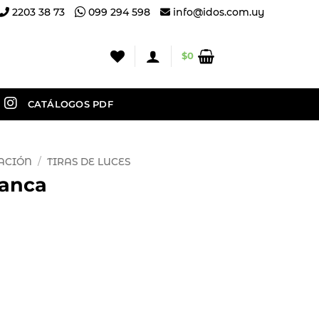
2203 38 73
099 294 598
info@idos.com.uy
$
0
CATÁLOGOS PDF
ACIÓN
/
TIRAS DE LUCES
lanca