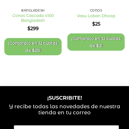
BANGLADESH
CONOS
Conos Cascada x100
Vasu Loban Dhoop
Bangladesh
Añadir
Añadir
$
25
a la
a la
$
299
lista
lista
de
de
deseos
deseos
¡Compralo en
12 cuotas
¡Compralo en
12 cuotas
de
$
2
!
de
$
25
!
¡SUSCRIBITE!
Y recibe todas las novedades de nuestra
tienda en tu correo