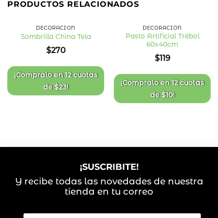
PRODUCTOS RELACIONADOS
DECORACIÓN
DECORACIÓN
Pasto Artificial Trébol
Sombrilla China Tela
60x40cm
Añadir
Añadir
$
270
a la
a la
$
119
lista
lista
de
de
deseos
deseos
¡Compralo en
12 cuotas
¡Compralo en
12 cuotas
de
$
23
!
de
$
10
!
¡SUSCRIBITE!
Y recibe todas las novedades de nuestra
tienda en tu correo