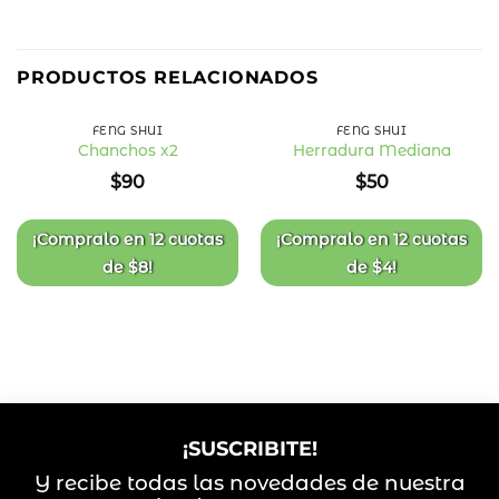
PRODUCTOS RELACIONADOS
FENG SHUI
FENG SHUI
Chanchos x2
Herradura Mediana
Añadir
Añadir
$
90
$
50
a la
a la
lista
lista
de
de
deseos
deseos
¡Compralo en
12 cuotas
¡Compralo en
12 cuotas
de
$
8
!
de
$
4
!
¡SUSCRIBITE!
Y recibe todas las novedades de nuestra