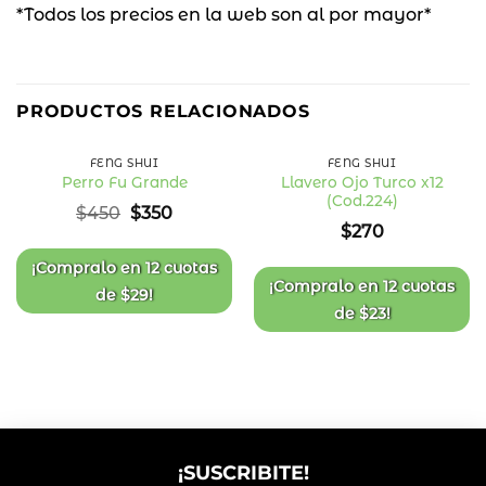
*Todos los precios en la web son al por mayor*
22
%
PRODUCTOS RELACIONADOS
OFF
FENG SHUI
FENG SHUI
Llavero Ojo Turco x12
Perro Fu Grande
(Cod.224)
Añadir
Añadir
El
El
$
450
$
350
a la
a la
precio
precio
$
270
lista
lista
original
actual
de
de
deseos
deseos
era:
es:
¡Compralo en
12 cuotas
$450.
$350.
¡Compralo en
12 cuotas
de
$
29
!
de
$
23
!
¡SUSCRIBITE!