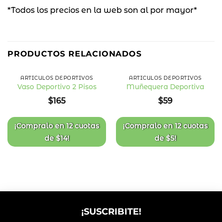
*Todos los precios en la web son al por mayor*
PRODUCTOS RELACIONADOS
ARTÍCULOS DEPORTIVOS
ARTÍCULOS DEPORTIVOS
Vaso Deportivo 2 Pisos
Muñequera Deportiva
Añadir
Añadir
$
165
$
59
a la
a la
lista
lista
de
de
deseos
deseos
¡Compralo en
12 cuotas
¡Compralo en
12 cuotas
de
$
14
!
de
$
5
!
¡SUSCRIBITE!