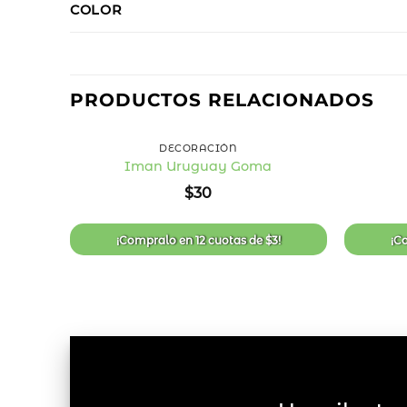
COLOR
PRODUCTOS RELACIONADOS
+
+
DECORACIÓN
Iman Uruguay Goma
Añadir
$
30
a la
lista
de
deseos
¡Compralo en
12 cuotas
de
$
3
!
¡C