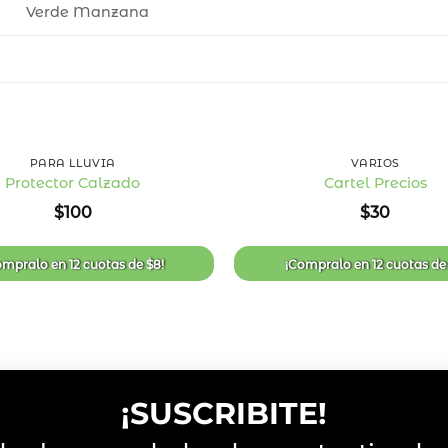
Verde Manzana
+
PARA LLUVIA
VARIOS
Protector Calzado
Cartel Precios
Añadir
$
100
$
30
a la
lista
de
deseos
ompralo en
12 cuotas
de
$
8
!
¡Compralo en
12 cuotas
d
¡SUSCRIBITE!