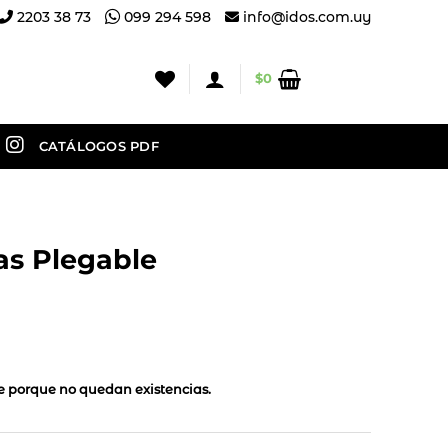
2203 38 73
099 294 598
info@idos.com.uy
$
0
CATÁLOGOS PDF
as Plegable
le porque no quedan existencias.