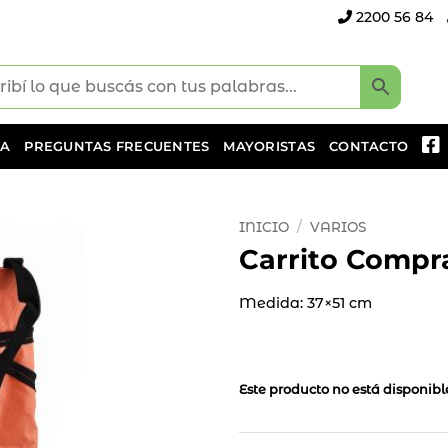
2200 56 84
DA
PREGUNTAS FRECUENTES
MAYORISTAS
CONTACTO
INICIO
/
VARIOS
Carrito Compr
Añadir
a la
Medida: 37×51 cm
lista
de
deseos
Este producto no está disponib