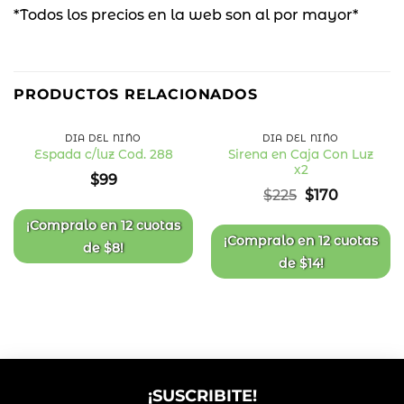
*Todos los precios en la web son al por mayor*
24
%
PRODUCTOS RELACIONADOS
OFF
DÍA DEL NIÑO
DÍA DEL NIÑO
Sirena en Caja Con Luz
Espada c/luz Cod. 288
x2
Añadir
Añadir
$
99
a la
a la
El
El
$
225
$
170
lista
lista
precio
precio
de
de
deseos
deseos
original
actual
¡Compralo en
12 cuotas
era:
es:
¡Compralo en
12 cuotas
de
$
8
!
$225.
$170.
de
$
14
!
¡SUSCRIBITE!