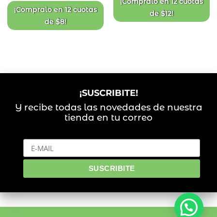
¡Compralo en
12 cuotas
era:
es:
¡Compralo en
12 cuotas
de
$
12
!
$129.
$99.
de
$
8
!
¡SUSCRIBITE!
Y recibe todas las novedades de nuestra
tienda en tu correo