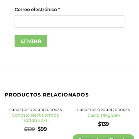
Correo electrónico
*
PRODUCTOS RELACIONADOS
CANASTOS ORGANIZADORES
CANASTOS ORGANIZADORES
Canasto Rect Forrado
Cesto Plegable
Rattan 22×11
Añadir
Añadir
$
139
a la
a la
El
El
$
129
$
99
lista
lista
precio
precio
de
de
deseos
deseos
original
actual