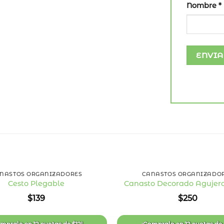
Nombre
*
+
NASTOS ORGANIZADORES
CANASTOS ORGANIZADO
Cesto Plegable
Canasto Decorado Agujero
Añadir
$
139
$
250
a la
lista
de
deseos