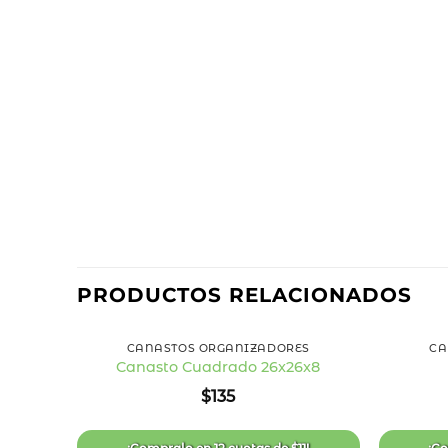
PRODUCTOS RELACIONADOS
+
+
CANASTOS ORGANIZADORES
CA
Canasto Cuadrado 26x26x8
Añadir
$
135
a la
lista
de
deseos