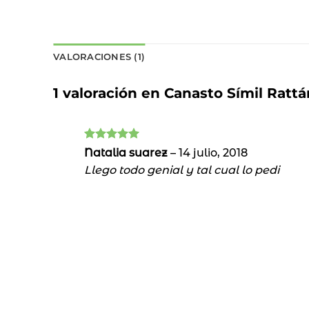
VALORACIONES (1)
1 valoración en
Canasto Símil Ratt
Valorado
Natalia suarez
–
14 julio, 2018
con
5
de 5
Llego todo genial y tal cual lo pedi