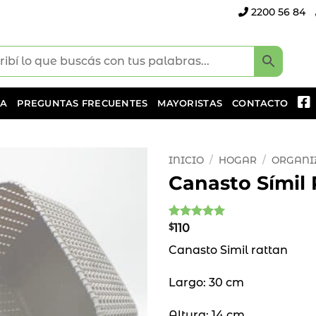
2200 56 84
DA
PREGUNTAS FRECUENTES
MAYORISTAS
CONTACTO
INICIO
/
HOGAR
/
ORGANI
Canasto Símil
Añadir
a la
lista
Valorado
1
$
110
de
con
5
de 5
deseos
Canasto Simil rattan
en base a
valoración
de un
Largo: 30 cm
cliente
Altura: 14 cm