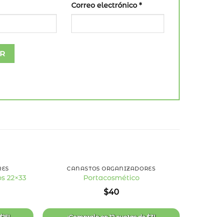
Correo electrónico
*
+
+
RES
CANASTOS ORGANIZADORES
Orga
s 22×33
Portacosmético
Añadir
Añadir
$
40
a la
a la
lista
lista
de
de
deseos
deseos