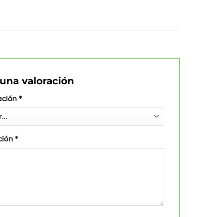
una valoración
ación
*
ción
*