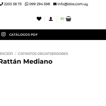
2203 38 73
099 294 598
info@idos.com.uy
$
0
CATÁLOGOS PDF
ZACIÓN
/
CANASTOS ORGANIZADORES
 Rattán Mediano