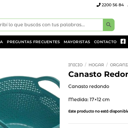
2200 56 84
DA
PREGUNTAS FRECUENTES
MAYORISTAS
CONTACTO
INICIO
/
HOGAR
/
ORGANI
Canasto Redo
Añadir
a la
Canasto redondo
lista
de
Medida: 17×12 cm
deseos
Este producto no está disponib