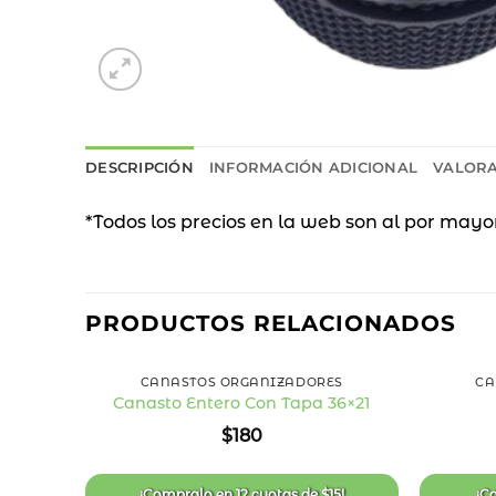
DESCRIPCIÓN
INFORMACIÓN ADICIONAL
VALORA
*Todos los precios en la web son al por mayo
PRODUCTOS RELACIONADOS
+
+
CANASTOS ORGANIZADORES
CA
Canasto Entero Con Tapa 36×21
Añadir
$
180
a la
lista
de
deseos
¡Compralo en
12 cuotas
de
$
15
!
¡C