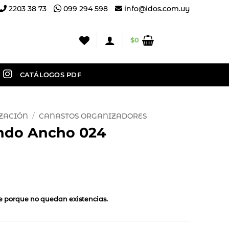
2203 38 73
099 294 598
info@idos.com.uy
$
0
CATÁLOGOS PDF
ZACIÓN
/
CANASTOS ORGANIZADORES
ndo Ancho 024
le porque no quedan existencias.