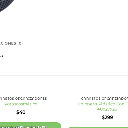
CIONES (0)
r*
+
NASTOS ORGANIZADORES
CANASTOS ORGANIZADO
Cajonera Plástico Con 
Portacosmético
40x27x26
Añadir
$
40
a la
$
299
lista
de
deseos
ompralo en
12 cuotas
de
$
3
!