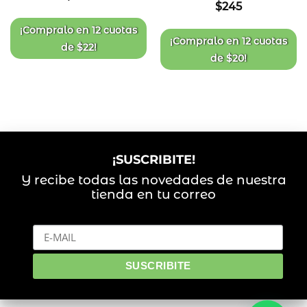
$
245
lista
lista
de
de
deseos
deseos
¡Compralo en
12 cuotas
¡Compralo en
12 cuotas
de
$
22
!
de
$
20
!
¡SUSCRIBITE!
Y recibe todas las novedades de nuestra
tienda en tu correo