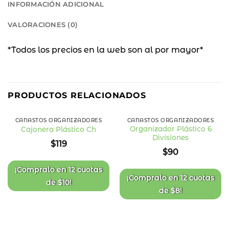
INFORMACIÓN ADICIONAL
VALORACIONES (0)
*Todos los precios en la web son al por mayor*
PRODUCTOS RELACIONADOS
CANASTOS ORGANIZADORES
CANASTOS ORGANIZADORES
Organizador Plástico 6
Cajonera Plástico Ch
Divisiones
Añadir
Añadir
$
119
a la
a la
$
90
lista
lista
de
de
deseos
deseos
¡Compralo en
12 cuotas
¡Compralo en
12 cuotas
de
$
10
!
de
$
8
!