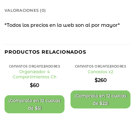
VALORACIONES (0)
*Todos los precios en la web son al por mayor*
PRODUCTOS RELACIONADOS
CANASTOS ORGANIZADORES
CANASTOS ORGANIZADORES
Organizador 4
Canastos x2
Compartimientos Ch
Añadir
Añadir
$
260
a la
a la
$
60
lista
lista
de
de
deseos
deseos
¡Compralo en
12 cuotas
¡Compralo en
12 cuotas
de
$
22
!
de
$
5
!