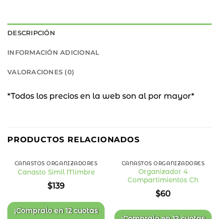
DESCRIPCIÓN
INFORMACIÓN ADICIONAL
VALORACIONES (0)
*Todos los precios en la web son al por mayor*
PRODUCTOS RELACIONADOS
CANASTOS ORGANIZADORES
CANASTOS ORGANIZADORES
Organizador 4
Canasto Simil Mimbre
Compartimientos Ch
Añadir
Añadir
$
139
a la
a la
$
60
lista
lista
de
de
deseos
deseos
¡Compralo en
12 cuotas
¡Compralo en
12 cuotas