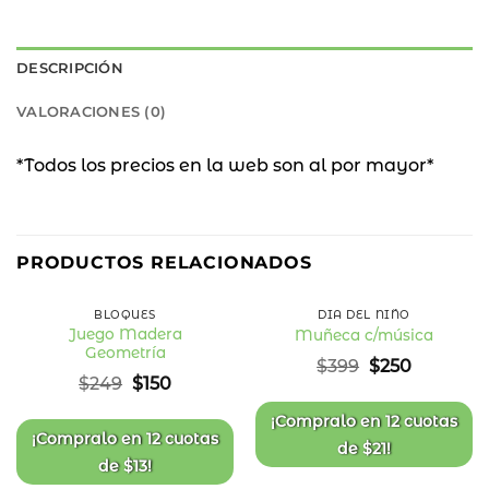
DESCRIPCIÓN
VALORACIONES (0)
*Todos los precios en la web son al por mayor*
40
37
%
%
PRODUCTOS RELACIONADOS
OFF
OFF
BLOQUES
DÍA DEL NIÑO
Juego Madera
Muñeca c/música
Geometría
Añadir
Añadir
El
El
$
399
$
250
a la
a la
precio
precio
El
El
$
249
$
150
lista
lista
original
actual
precio
precio
de
de
deseos
deseos
era:
es:
original
actual
¡Compralo en
12 cuotas
$399.
$250.
era:
es:
¡Compralo en
12 cuotas
de
$
21
!
$249.
$150.
de
$
13
!