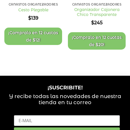
CANASTOS ORGANIZADORES
CANASTOS ORGANIZADORES
Organizador Cajonera
Cesto Plegable
Chico Transparente
Añadir
Añadir
$
139
a la
a la
$
245
lista
lista
de
de
deseos
deseos
¡Compralo en
12 cuotas
¡Compralo en
12 cuotas
de
$
12
!
de
$
20
!
¡SUSCRIBITE!
Y recibe todas las novedades de nuestra
tienda en tu correo