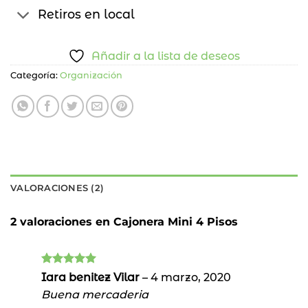
Retiros en local
Añadir a la lista de deseos
Categoría:
Organización
VALORACIONES (2)
2 valoraciones en
Cajonera Mini 4 Pisos
Valorado
Iara benitez Vilar
–
4 marzo, 2020
con
5
de 5
Buena mercaderia