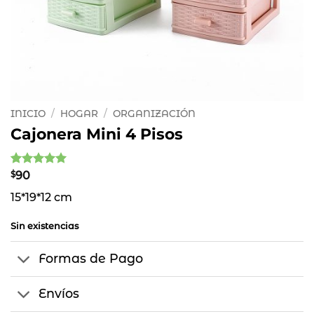
INICIO
/
HOGAR
/
ORGANIZACIÓN
Cajonera Mini 4 Pisos
Valorado
1
$
90
con
5
de 5
15*19*12 cm
en base a
valoración
de un
Sin existencias
cliente
Formas de Pago
Envíos