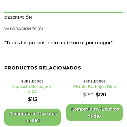
DESCRIPCIÓN
VALORACIONES (0)
*Todos los precios en la web son al por mayor*
33
%
PRODUCTOS RELACIONADOS
OFF
BURBUJEROS
BURBUJEROS
Repuesto Burbujero 1
Pistola Burbujas Dino
Litro
Añadir
Añadir
El
El
$
180
$
120
a la
a la
precio
precio
$
115
lista
lista
original
actual
de
de
deseos
deseos
era:
es:
¡Compralo en
12 cuotas
$180.
$120.
¡Compralo en
12 cuotas
de
$
10
!
de
$
10
!