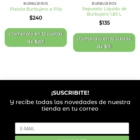
BURBUJEROS
BURBUJEROS
Repuesto Líquido de
Pistola Burbujero a Pila
Burbujero 1.83 L
Añadir
Añadir
$
240
a la
a la
$
135
lista
lista
de
de
deseos
deseos
¡Compralo en
12 cuotas
¡Compralo en
12 cuotas
de
$
20
!
de
$
11
!
¡SUSCRIBITE!
Y recibe todas las novedades de nuestra
tienda en tu correo