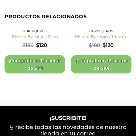
33
33
%
%
PRODUCTOS RELACIONADOS
OFF
OFF
BURBUJEROS
BURBUJEROS
Pistola Burbujas Dino
Pistola Burbujas Tiburón
Añadir
Añadir
El
El
El
El
$
180
$
120
$
180
$
120
a la
a la
precio
precio
precio
precio
lista
lista
original
actual
original
actual
de
de
deseos
deseos
era:
es:
era:
es:
¡Compralo en
12 cuotas
¡Compralo en
12 cuotas
$180.
$120.
$180.
$120.
de
$
10
!
de
$
10
!
¡SUSCRIBITE!
Y recibe todas las novedades de nuestra
tienda en tu correo