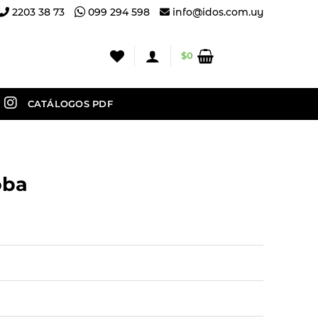
2203 38 73
099 294 598
info@idos.com.uy
$
0
CATÁLOGOS PDF
oba