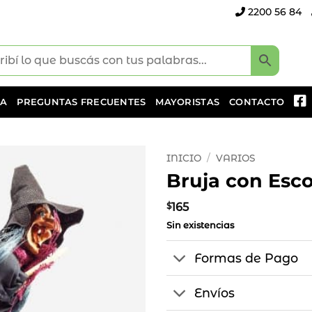
2200 56 84
DA
PREGUNTAS FRECUENTES
MAYORISTAS
CONTACTO
INICIO
/
VARIOS
Bruja con Esc
Añadir
a la
$
165
lista
Sin existencias
de
deseos
Formas de Pago
Envíos