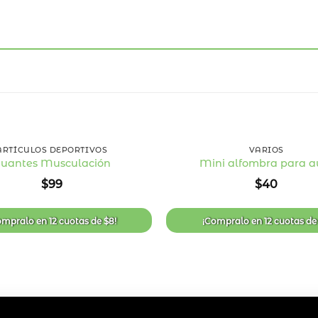
+
ARTÍCULOS DEPORTIVOS
VARIOS
uantes Musculación
Mini alfombra para a
Añadir
$
99
$
40
a la
lista
de
deseos
ompralo en
12 cuotas
de
$
8
!
¡Compralo en
12 cuotas
d