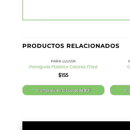
PRODUCTOS RELACIONADOS
+
+
PARA LLUVIA
Paraguas Plástico Colores Med
G
Añadir
$
155
a la
lista
de
deseos
¡Compralo en
12 cuotas
de
$
13
!
¡C