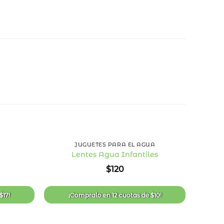
50
%
OFF
+
+
JUGUETES PARA EL AGUA
Lentes Agua Infantiles
Añadir
Añadir
$
120
a la
a la
cio
lista
lista
ual
de
de
deseos
deseos
$
17
!
¡Compralo en
12 cuotas
de
$
10
!
9.