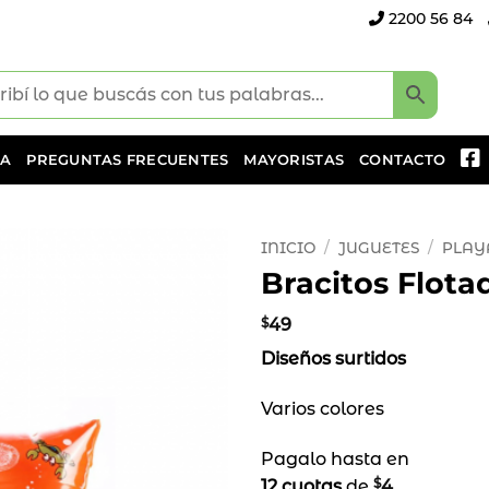
2200 56 84
DA
PREGUNTAS FRECUENTES
MAYORISTAS
CONTACTO
INICIO
/
JUGUETES
/
PLAY
Bracitos Flota
Añadir
a la
$
49
lista
Diseños surtidos
de
deseos
Varios colores
Pagalo hasta en
$
12 cuotas
de
4