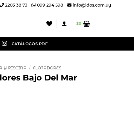
2203 38 73
099 294 598
info@idos.com.uy
$
0
CATÁLOGOS PDF
A Y PISCINA
/
FLOTADORES
dores Bajo Del Mar