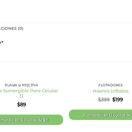
CIONES (0)
r*
+
PLAYA Y PISCINA
FLOTADORES
e Sumergible Para Celular
Asiento Inflable
II
Añadir
El
El
$
399
$
199
a la
precio
pre
$
89
lista
original
act
de
era:
es:
deseos
¡Compralo en
12 cuotas
de
$399.
$19
ompralo en
12 cuotas
de
$
7
!