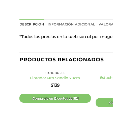
DESCRIPCIÓN
INFORMACIÓN ADICIONAL
VALORA
*Todos los precios en la web son al por mayo
PRODUCTOS RELACIONADOS
+
+
FLOTADORES
Estuch
Flotador Aro Sandía 70cm
Añadir
$
139
a la
lista
de
deseos
¡Compralo en
12 cuotas
de
$
12
!
¡C