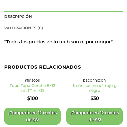
DESCRIPCIÓN
VALORACIONES (0)
*Todos los precios en la web son al por mayor*
PRODUCTOS RELACIONADOS
FRASCOS
DECORACIÓN
Tubo Tapa Corcho 5×12
Imán cocina x4 rojo y
cm Mini x12
negro
Añadir
Añadir
a la
a la
$
100
$
30
lista
lista
de
de
deseos
deseos
¡Compralo en
12 cuotas
¡Compralo en
12 cuotas
de
$
8
!
de
$
3
!