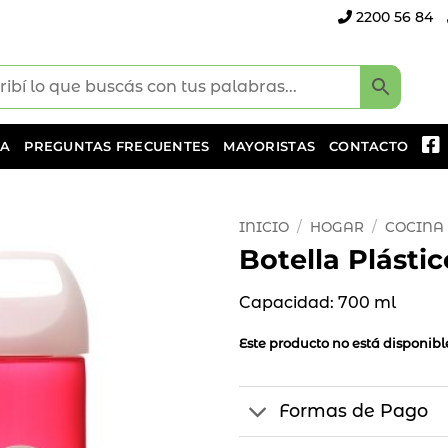
2200 56 84
DA
PREGUNTAS FRECUENTES
MAYORISTAS
CONTACTO
INICIO
/
HOGAR
/
COCINA
Botella Plásti
Añadir
a la
Capacidad: 700 ml
lista
de
Este producto no está disponib
deseos
Formas de Pago