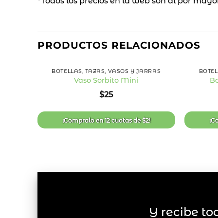
*Todos los precios en la web son al por mayo
PRODUCTOS RELACIONADOS
+
+
BOTELLAS, TAZAS, VASOS Y JARRAS
BOTEL
Vaso Sorbito Mini
Bo
Añadir
$
25
a la
lista
de
deseos
¡Compralo en
12 cuotas
de
$
2
!
¡C
Y recibe to