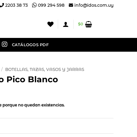
2203 38 73
099 294 598
info@idos.com.uy
$
0
CATÁLOGOS PDF
/
BOTELLAS, TAZAS, VASOS Y JARRAS
co Pico Blanco
le porque no quedan existencias.