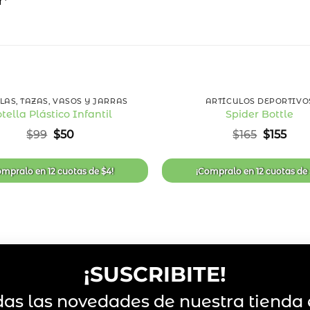
r*
49
%
OFF
+
LAS, TAZAS, VASOS Y JARRAS
ARTÍCULOS DEPORTIVO
tella Plástico Infantil
Spider Bottle
Añadir
El
El
El
El
$
99
$
50
$
165
$
155
a la
precio
precio
precio
prec
lista
original
actual
original
act
de
era:
es:
era:
es:
deseos
ompralo en
12 cuotas
de
$
4
!
¡Compralo en
12 cuotas
de
$99.
$50.
$165.
$155
¡SUSCRIBITE!
das las novedades de nuestra tienda 