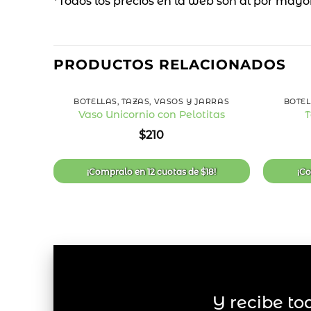
*Todos los precios en la web son al por mayo
PRODUCTOS RELACIONADOS
+
+
BOTELLAS, TAZAS, VASOS Y JARRAS
BOTEL
Vaso Unicornio con Pelotitas
T
Añadir
$
210
a la
lista
de
deseos
¡Compralo en
12 cuotas
de
$
18
!
¡C
Y recibe to