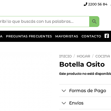
2200 56 84
DA
PREGUNTAS FRECUENTES
MAYORISTAS
CONTACTO
INICIO
/
HOGAR
/
COCINA
Botella Osito
Añadir
a la
Este producto no está disponib
lista
de
deseos
Formas de Pago
Envíos