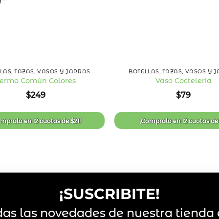
r*
+
LAS, TAZAS, VASOS Y JARRAS
BOTELLAS, TAZAS, VASOS Y 
ermo Común Colores
Vaso Coctelería
Añadir
$
249
$
79
a la
lista
de
deseos
ompralo en
12 cuotas
de
$
21
!
¡Compralo en
12 cuotas
d
¡SUSCRIBITE!
das las novedades de nuestra tienda 