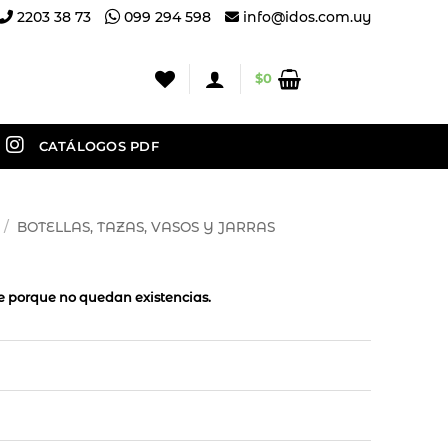
2203 38 73
099 294 598
info@idos.com.uy
$
0
CATÁLOGOS PDF
/
BOTELLAS, TAZAS, VASOS Y JARRAS
le porque no quedan existencias.