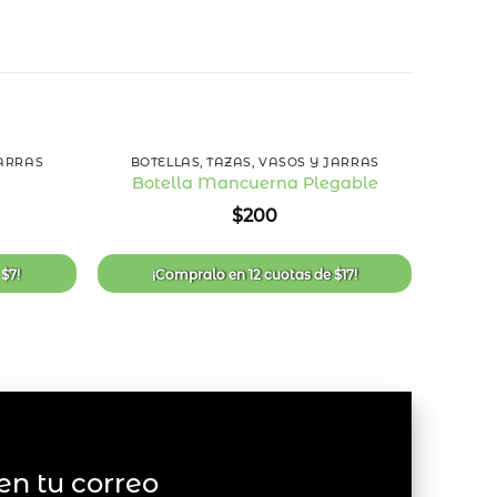
+
+
JARRAS
BOTELLAS, TAZAS, VASOS Y JARRAS
Botella Mancuerna Plegable
Añadir
Añadir
$
200
a la
a la
lista
lista
de
de
deseos
deseos
e
$
7
!
¡Compralo en
12 cuotas
de
$
17
!
¡
en tu correo