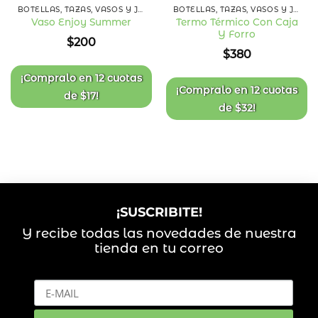
BOTELLAS, TAZAS, VASOS Y JARRAS
BOTELLAS, TAZAS, VASOS Y JARRAS
Termo Térmico Con Caja
Vaso Enjoy Summer
Y Forro
Añadir
Añadir
$
200
a la
a la
$
380
lista
lista
de
de
deseos
deseos
¡Compralo en
12 cuotas
¡Compralo en
12 cuotas
de
$
17
!
de
$
32
!
¡SUSCRIBITE!
Y recibe todas las novedades de nuestra
tienda en tu correo