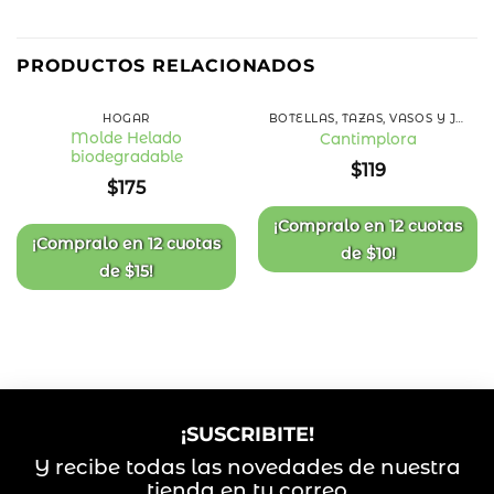
PRODUCTOS RELACIONADOS
HOGAR
BOTELLAS, TAZAS, VASOS Y JARRAS
Molde Helado
Cantimplora
biodegradable
Añadir
Añadir
$
119
a la
a la
$
175
lista
lista
de
de
deseos
deseos
¡Compralo en
12 cuotas
¡Compralo en
12 cuotas
de
$
10
!
de
$
15
!
¡SUSCRIBITE!
Y recibe todas las novedades de nuestra
tienda en tu correo