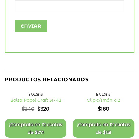
6
%
PRODUCTOS RELACIONADOS
OFF
BOLSAS
BOLSAS
Bolsa Papel Craft 31×42
Clip c/Imán x12
Añadir
Añadir
El
El
$
340
$
320
$
180
a la
a la
precio
precio
lista
lista
original
actual
de
de
deseos
deseos
era:
es:
¡Compralo en
12 cuotas
¡Compralo en
12 cuotas
$340.
$320.
de
$
27
!
de
$
15
!