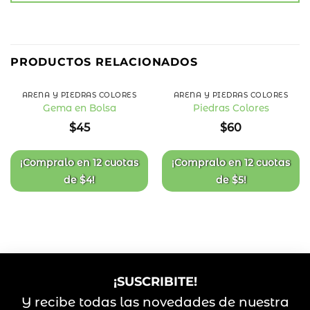
PRODUCTOS RELACIONADOS
ARENA Y PIEDRAS COLORES
ARENA Y PIEDRAS COLORES
Gema en Bolsa
Piedras Colores
Añadir
Añadir
$
45
$
60
a la
a la
lista
lista
de
de
deseos
deseos
¡Compralo en
12 cuotas
¡Compralo en
12 cuotas
de
$
4
!
de
$
5
!
¡SUSCRIBITE!
Y recibe todas las novedades de nuestra