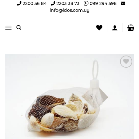
Saltar
2200 56 84
2203 38 73
099 294 598
info@idos.com.uy
al
contenido
Añadir
a la
lista
de
deseos